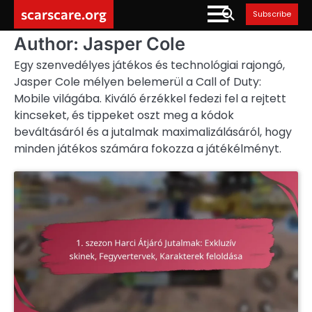
Skip
scarscare.org
Subscribe
to
content
Author:
Jasper Cole
Egy szenvedélyes játékos és technológiai rajongó,
Jasper Cole mélyen belemerül a Call of Duty:
Mobile világába. Kiváló érzékkel fedezi fel a rejtett
kincseket, és tippeket oszt meg a kódok
beváltásáról és a jutalmak maximalizálásáról, hogy
minden játékos számára fokozza a játékélményt.