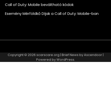
Call of Duty: Mobile beváltható kódok
Esemény Mérföldkő Díjak a Call of Duty: Mobile-ban
About
Contact
Cookie
Privacy
Sitemap
Terms
Us
Us
Policy
Policy
and
Copyright © 2026
scarscare.org
| Brief News by
Ascendoor
|
Conditions
Powered by
WordPress
.