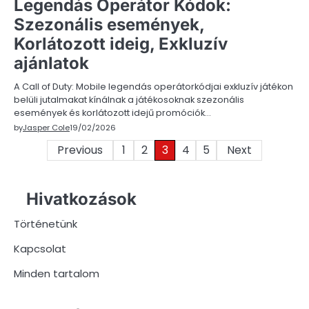
Legendás Operátor Kódok:
Szezonális események,
Korlátozott ideig, Exkluzív
ajánlatok
A Call of Duty: Mobile legendás operátorkódjai exkluzív játékon
belüli jutalmakat kínálnak a játékosoknak szezonális
események és korlátozott idejű promóciók…
by
Jasper Cole
19/02/2026
Posts
Previous
1
2
3
4
5
Next
pagination
Hivatkozások
Történetünk
Kapcsolat
Minden tartalom