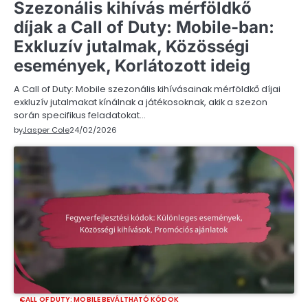
Szezonális kihívás mérföldkő
díjak a Call of Duty: Mobile-ban:
Exkluzív jutalmak, Közösségi
események, Korlátozott ideig
A Call of Duty: Mobile szezonális kihívásainak mérföldkő díjai
exkluzív jutalmakat kínálnak a játékosoknak, akik a szezon
során specifikus feladatokat…
by
Jasper Cole
24/02/2026
CALL OF DUTY: MOBILE BEVÁLTHATÓ KÓDOK