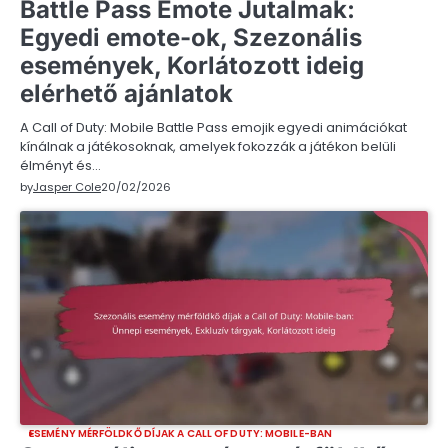
Battle Pass Emote Jutalmak:
Egyedi emote-ok, Szezonális
események, Korlátozott ideig
elérhető ajánlatok
A Call of Duty: Mobile Battle Pass emojik egyedi animációkat
kínálnak a játékosoknak, amelyek fokozzák a játékon belüli
élményt és…
by
Jasper Cole
20/02/2026
ESEMÉNY MÉRFÖLDKŐ DÍJAK A CALL OF DUTY: MOBILE-BAN