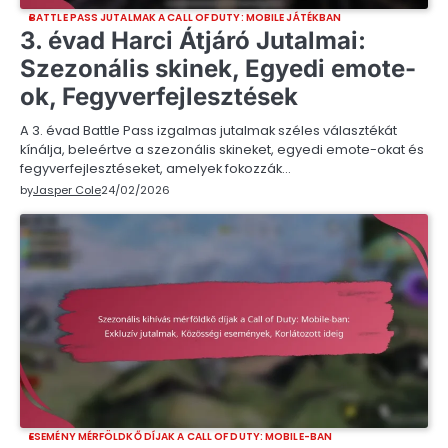
BATTLE PASS JUTALMAK A CALL OF DUTY: MOBILE JÁTÉKBAN
3. évad Harci Átjáró Jutalmai:
Szezonális skinek, Egyedi emote-
ok, Fegyverfejlesztések
A 3. évad Battle Pass izgalmas jutalmak széles választékát
kínálja, beleértve a szezonális skineket, egyedi emote-okat és
fegyverfejlesztéseket, amelyek fokozzák…
by
Jasper Cole
24/02/2026
ESEMÉNY MÉRFÖLDKŐ DÍJAK A CALL OF DUTY: MOBILE-BAN