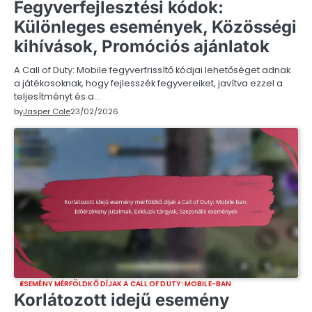
Fegyverfejlesztési kódok:
Különleges események, Közösségi
kihívások, Promóciós ajánlatok
A Call of Duty: Mobile fegyverfrissítő kódjai lehetőséget adnak
a játékosoknak, hogy fejlesszék fegyvereiket, javítva ezzel a
teljesítményt és a…
by
Jasper Cole
23/02/2026
ESEMÉNY MÉRFÖLDKŐ DÍJAK A CALL OF DUTY: MOBILE-BAN
Korlátozott idejű esemény