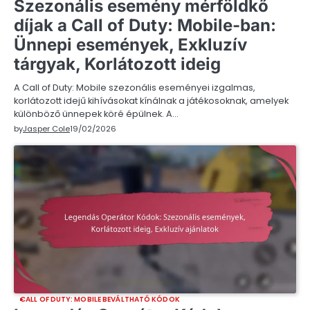
Szezonális esemény mérföldkő
díjak a Call of Duty: Mobile-ban:
Ünnepi események, Exkluzív
tárgyak, Korlátozott ideig
A Call of Duty: Mobile szezonális eseményei izgalmas,
korlátozott idejű kihívásokat kínálnak a játékosoknak, amelyek
különböző ünnepek köré épülnek. A…
by
Jasper Cole
19/02/2026
CALL OF DUTY: MOBILE BEVÁLTHATÓ KÓDOK