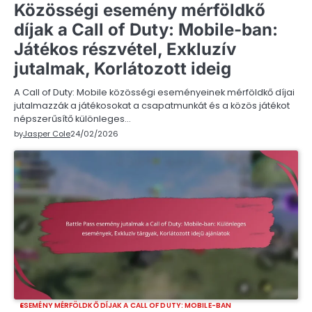
Közösségi esemény mérföldkő
díjak a Call of Duty: Mobile-ban:
Játékos részvétel, Exkluzív
jutalmak, Korlátozott ideig
A Call of Duty: Mobile közösségi eseményeinek mérföldkő díjai
jutalmazzák a játékosokat a csapatmunkát és a közös játékot
népszerűsítő különleges…
by
Jasper Cole
24/02/2026
ESEMÉNY MÉRFÖLDKŐ DÍJAK A CALL OF DUTY: MOBILE-BAN