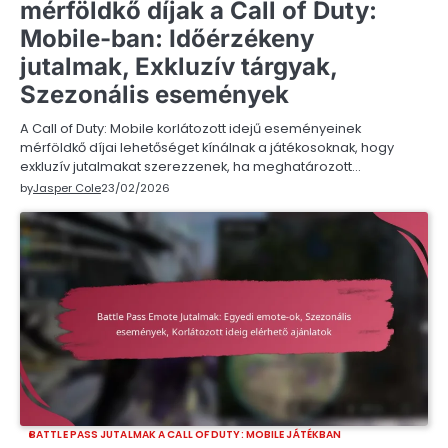
mérföldkő díjak a Call of Duty:
Mobile-ban: Időérzékeny
jutalmak, Exkluzív tárgyak,
Szezonális események
A Call of Duty: Mobile korlátozott idejű eseményeinek
mérföldkő díjai lehetőséget kínálnak a játékosoknak, hogy
exkluzív jutalmakat szerezzenek, ha meghatározott…
by
Jasper Cole
23/02/2026
BATTLE PASS JUTALMAK A CALL OF DUTY: MOBILE JÁTÉKBAN