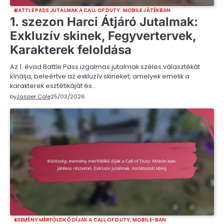
BATTLE PASS JUTALMAK A CALL OF DUTY: MOBILE JÁTÉKBAN
1. szezon Harci Átjáró Jutalmak:
Exkluzív skinek, Fegyvertervek,
Karakterek feloldása
Az 1. évad Battle Pass izgalmas jutalmak széles választékát
kínálja, beleértve az exkluzív skineket, amelyek emelik a
karakterek esztétikáját és…
by
Jasper Cole
25/02/2026
ESEMÉNY MÉRFÖLDKŐ DÍJAK A CALL OF DUTY: MOBILE-BAN