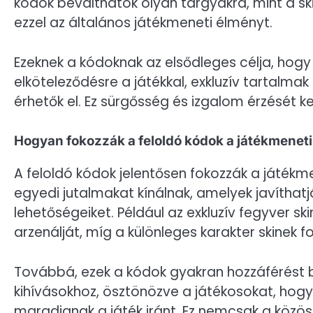
kódok beválthatók olyan tárgyakra, mint a ski
ezzel az általános játékmeneti élményt.
Ezeknek a kódoknak az elsődleges célja, hog
elköteleződésre a játékkal, exkluzív tartalma
érhetők el. Ez sürgősség és izgalom érzését ke
Hogyan fokozzák a feloldó kódok a játékmenet
A feloldó kódok jelentősen fokozzák a játékm
egyedi jutalmakat kínálnak, amelyek javíthatj
lehetőségeiket. Például az exkluzív fegyver sk
arzenálját, míg a különleges karakter skinek f
Továbbá, ezek a kódok gyakran hozzáférést b
kihívásokhoz, ösztönözve a játékosokat, hogy
maradjanak a játék iránt. Ez nemcsak a közöss