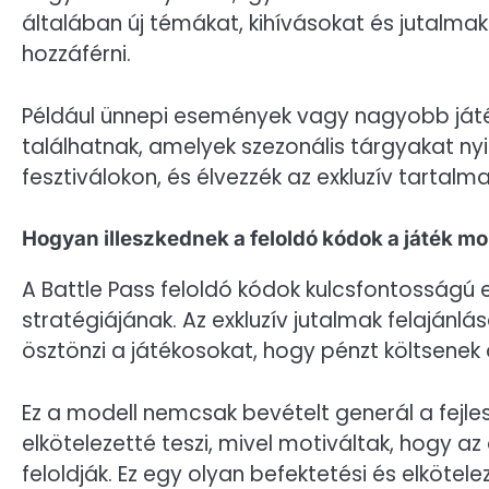
általában új témákat, kihívásokat és jutalma
hozzáférni.
Például ünnepi események vagy nagyobb játék
találhatnak, amelyek szezonális tárgyakat ny
fesztiválokon, és élvezzék az exkluzív tartalma
Hogyan illeszkednek a feloldó kódok a játék m
A Battle Pass feloldó kódok kulcsfontosságú 
stratégiájának. Az exkluzív jutalmak felajánlá
ösztönzi a játékosokat, hogy pénzt költsenek
Ez a modell nemcsak bevételt generál a fejle
elkötelezetté teszi, mivel motiváltak, hogy az
feloldják. Ez egy olyan befektetési és elkötel