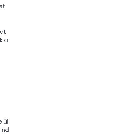
et
kat
k a
lül
mind