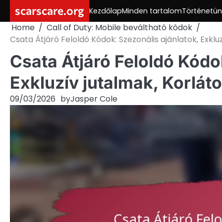
Skip
scarscare.org
Kezdőlap
Minden tartalom
Történetün
to
Home
Call of Duty: Mobile beváltható kódok
content
Csata Átjáró Feloldó Kódok: Szezonális ajánlatok, Exkluz
Csata Átjáró Feloldó Kódo
Exkluzív jutalmak, Korláto
09/03/2026
by
Jasper Cole