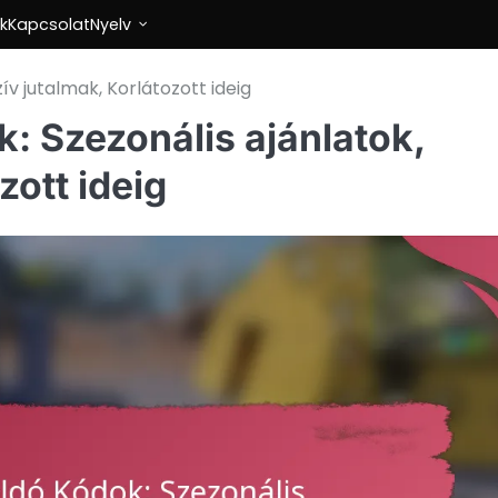
k
Kapcsolat
Nyelv
ív jutalmak, Korlátozott ideig
k: Szezonális ajánlatok,
zott ideig