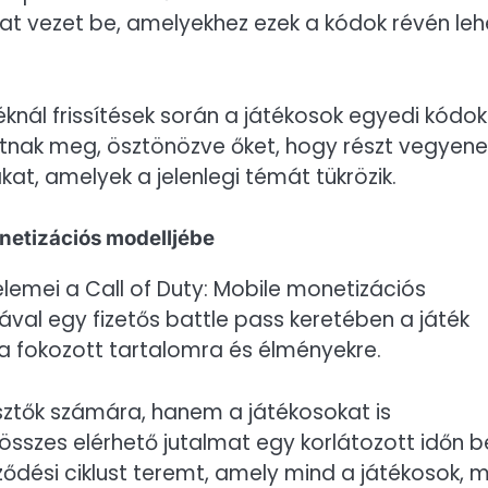
kat vezet be, amelyekhez ezek a kódok révén leh
nál frissítések során a játékosok egyedi kódo
itnak meg, ösztönözve őket, hogy részt vegyene
kat, amelyek a jelenlegi témát tükrözik.
onetizációs modelljébe
elemei a Call of Duty: Mobile monetizációs
sával egy fizetős battle pass keretében a játék
 a fokozott tartalomra és élményekre.
sztők számára, hanem a játékosokat is
 összes elérhető jutalmat egy korlátozott időn be
eződési ciklust teremt, amely mind a játékosok, 