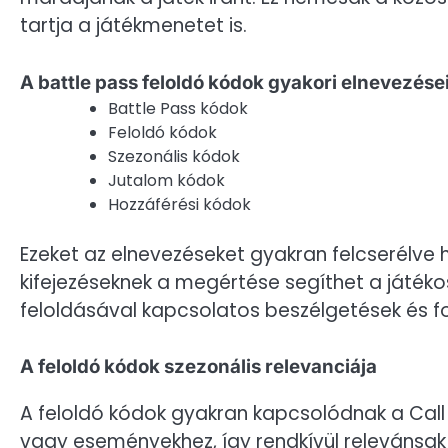
tartja a játékmenetet is.
A battle pass feloldó kódok gyakori elnevezése
Battle Pass kódok
Feloldó kódok
Szezonális kódok
Jutalom kódok
Hozzáférési kódok
Ezeket az elnevezéseket gyakran felcserélve 
kifejezéseknek a megértése segíthet a játéko
feloldásával kapcsolatos beszélgetések és f
A feloldó kódok szezonális relevanciája
A feloldó kódok gyakran kapcsolódnak a Call 
vagy eseményekhez, így rendkívül relevánsa