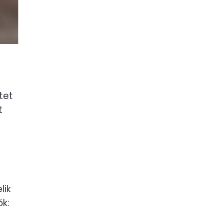
tet
t
lik
k: