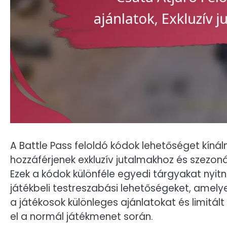
A Battle Pass feloldó kódok lehetőséget kínál
hozzáférjenek exkluzív jutalmakhoz és szezon
Ezek a kódok különféle egyedi tárgyakat nyitn
játékbeli testreszabási lehetőségeket, amelye
a játékosok különleges ajánlatokat és limitál
el a normál játékmenet során.