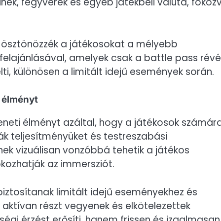
nek, fegyverek és egyéb játékbeli valuta, fokoz
y ösztönözzék a játékosokat a mélyebb
k felajánlásával, amelyek csak a battle pass rév
lti, különösen a limitált idejű események során.
i élményt
eneti élményt azáltal, hogy a játékosok számár
ák teljesítményüket és testreszabási
inek vizuálisan vonzóbbá tehetik a játékos
okozhatják az immersziót.
iztosítanak limitált idejű eseményekhez és
 aktívan részt vegyenek és elkötelezettek
égi érzést erősíti, hanem frissen és izgalmasan