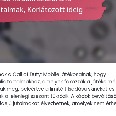
nak a Call of Duty: Mobile játékosainak, hogy
ális tartalmakhoz, amelyek fokozzák a játékélmé
ak meg, beleértve a limitált kiadású skineket és
k a jelenlegi szezont tükrözik. A kódok beváltás
t idejű jutalmakat élvezhetnek, amelyek nem érh