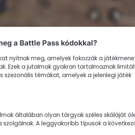
meg a Battle Pass kódokkal?
makat nyitnak meg, amelyek fokozzák a játékmene
k. Ezek a jutalmak gyakran tartalmaznak limitál
s szezonális témákat, amelyek a jelenlegi játék
lmak általában olyan tárgyak széles skáláját öle
 szolgálnak. A leggyakoribb típusok a következő